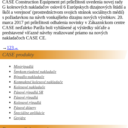
CASE Construction Equipment pri príležitosti uvedenia novej rady
G kolesových nakladačov oslovil 6 Európskych dizajnových štúdií a
škôl a verejnosť (prostredníctvom svojich stránok sociálnych médií)
s požiadavkou na návrh vonkajšieho dizajnu nových výrobkov. 20.
marca 2017 pri príležitosti odhalenia novinky v Zákazníckom centre
CASE neďaleko Paríža boli vyhlásené aj výsledky súťaže a
predstavené víťazné návrhy realizované priamo na nových
nakladačoch CASE CE.
→
1
2
3
→
CASE produkty
Minirýpadlá
Šmykom riadené nakladače
Rýpadlo-nakladače
Kompaktné kolesové nakladače
Kolesové nakladače
Pásové rýpadlá SR
Pásové rýpadlá
Kolesové rýpadlá
Pásové dózery
Špeciálne aplikácie
Grejdre