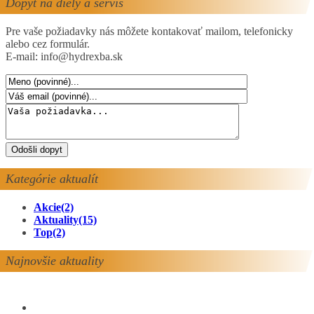
Dopyt na diely a servis
Pre vaše požiadavky nás môžete kontakovať mailom, telefonicky
alebo cez formulár.
E-mail: info@hydrexba.sk
Kategórie aktualít
Akcie
(2)
Aktuality
(15)
Top
(2)
Najnovšie aktuality