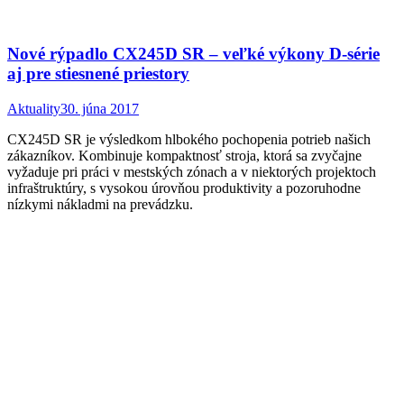
Nové rýpadlo CX245D SR – veľké výkony D-série
aj pre stiesnené priestory
Aktuality
30. júna 2017
CX245D SR je výsledkom hlbokého pochopenia potrieb našich
zákazníkov. Kombinuje kompaktnosť stroja, ktorá sa zvyčajne
vyžaduje pri práci v mestských zónach a v niektorých projektoch
infraštruktúry, s vysokou úrovňou produktivity a pozoruhodne
nízkymi nákladmi na prevádzku.