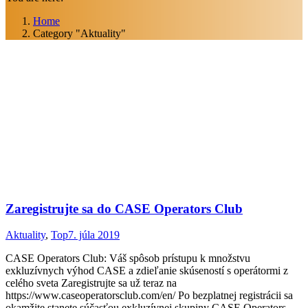
Home
Category "Aktuality"
Zaregistrujte sa do CASE Operators Club
Aktuality
,
Top
7. júla 2019
CASE Operators Club: Váš spôsob prístupu k množstvu
exkluzívnych výhod CASE a zdieľanie skúseností s operátormi z
celého sveta Zaregistrujte sa už teraz na
https://www.caseoperatorsclub.com/en/ Po bezplatnej registrácii sa
okamžite stanete súčasťou exkluzívnej skupiny CASE Operators