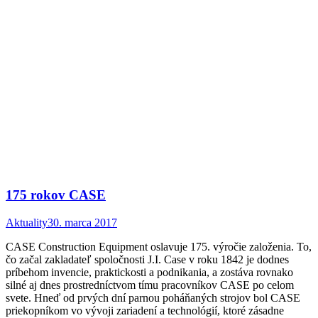
175 rokov CASE
Aktuality
30. marca 2017
CASE Construction Equipment oslavuje 175. výročie založenia. To,
čo začal zakladateľ spoločnosti J.I. Case v roku 1842 je dodnes
príbehom invencie, praktickosti a podnikania, a zostáva rovnako
silné aj dnes prostredníctvom tímu pracovníkov CASE po celom
svete. Hneď od prvých dní parnou poháňaných strojov bol CASE
priekopníkom vo vývoji zariadení a technológií, ktoré zásadne