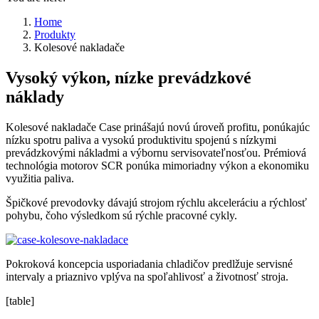
Home
Produkty
Kolesové nakladače
Vysoký výkon, nízke prevádzkové
náklady
Kolesové nakladače Case prinášajú novú úroveň profitu, ponúkajúc
nízku spotru paliva a vysokú produktivitu spojenú s nízkymi
prevádzkovými nákladmi a výbornu servisovateľnosťou. Prémiová
technológia motorov SCR ponúka mimoriadny výkon a ekonomiku
využitia paliva.
Špičkové prevodovky dávajú strojom rýchlu akceleráciu a rýchlosť
pohybu, čoho výsledkom sú rýchle pracovné cykly.
Pokroková koncepcia usporiadania chladičov predlžuje servisné
intervaly a priaznivo vplýva na spoľahlivosť a životnosť stroja.
[table]