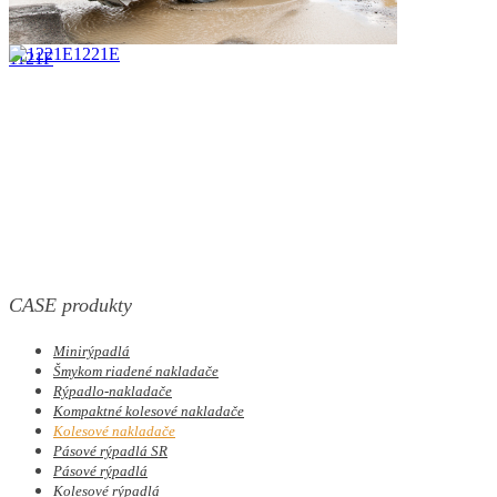
1221E
1121F
CASE produkty
Minirýpadlá
Šmykom riadené nakladače
Rýpadlo-nakladače
Kompaktné kolesové nakladače
Kolesové nakladače
Pásové rýpadlá SR
Pásové rýpadlá
Kolesové rýpadlá