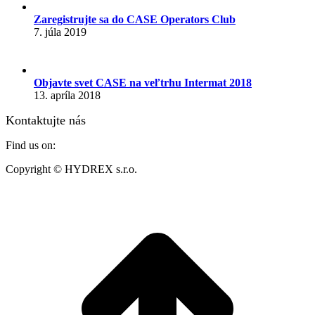
Zaregistrujte sa do CASE Operators Club
7. júla 2019
Objavte svet CASE na veľtrhu Intermat 2018
13. apríla 2018
Kontaktujte nás
Find us on:
Mail
Website
Copyright © HYDREX s.r.o.
page
page
opens
opens
t
in
in
T
new
new
window
window