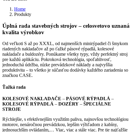
Home
Produkty
Úplná rada stavebných strojov – celosvetovo uznaná
kvalita výrobkov
Od veľkoti S až po XXXL, od najmenších minirýpadiel či šmykom
riadených nakladačov až po ťažké pásové rýpadlá, kolesové
nakladače a buldozéry. Ponúkame všetky typy, vždy perfektný stroj
pre každú aplikáciu. Pokroková technológia, spoľahlivosť,
jednoduchá údržba, nízke prevádzkové náklady a najvyššia
produktivita – to všetko je súčasťou dodávky každého zariadenia so
značkou CASE.
Ťažká rada
KOLESOVÉ NAKLADAČE
–
PÁSOVÉ RÝPADLÁ
–
KOLESOVÉ RÝPADLÁ
–
DOZÉRY
–
ŠPECIÁLNE
STROJE
Rýchlejšie, s efektívnejším využitím paliva, najnovšou technológiou
motorov, nenáročnou prevádzkou, lepším výhľadom z kabíny,
jednosuchším ovládaním,… Viac, viac a stále viac. Pre tie najťažšie