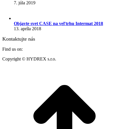
7. júla 2019
Objavte svet CASE na veľtrhu Intermat 2018
13. apríla 2018
Kontaktujte nás
Find us on:
Mail
Website
Copyright © HYDREX s.r.o.
page
page
opens
opens
t
in
in
T
new
new
window
window